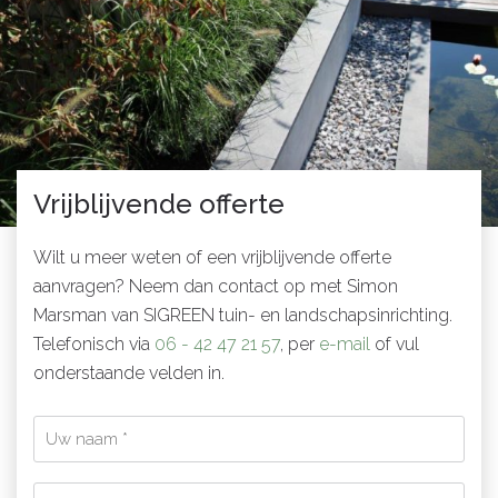
Vrijblijvende offerte
Wilt u meer weten of een vrijblijvende offerte
aanvragen? Neem dan contact op met Simon
Marsman van SIGREEN tuin- en landschapsinrichting.
Telefonisch via
06 - 42 47 21 57
, per
e-mail
of vul
onderstaande velden in.