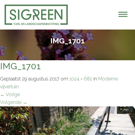
T
o
g
g
IMG_1701
l
e
n
IMG_1701
a
v
Geplaatst
29 augustus 2017
om
1024 × 682
in
Moderne
i
vijvertuin
g
←
Vorige
a
Volgende
→
t
i
o
n