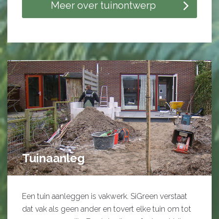
Meer over tuinontwerp
Tuinaanleg
Een tuin aanleggen is vakwerk. SiGreen verstaat
dat vak als geen ander en tovert elke tuin om tot