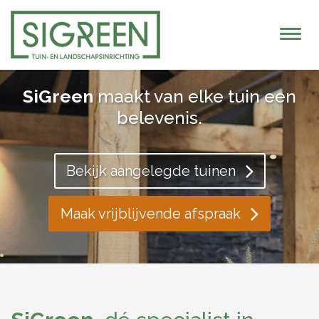
T
o
g
g
SiGreen
maakt van elke tuin een
l
belevenis.
e
n
a
Bekijk aangelegde tuinen
v
i
Maak vrijblijvende afspraak
g
a
t
i
o
n