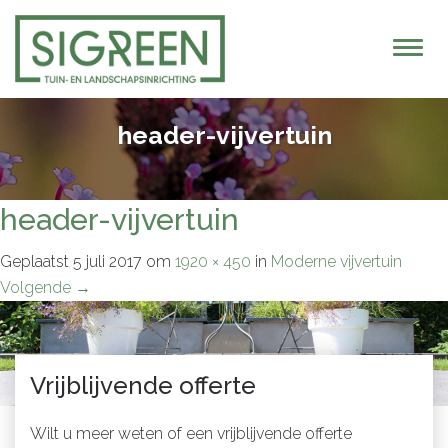
T
o
g
g
header-vijvertuin
l
e
n
header-vijvertuin
a
v
Geplaatst
5 juli 2017
om
1920 × 450
in
Moderne vijvertuin
i
Volgende
→
g
a
t
Vrijblijvende offerte
i
o
Wilt u meer weten of een vrijblijvende offerte
n