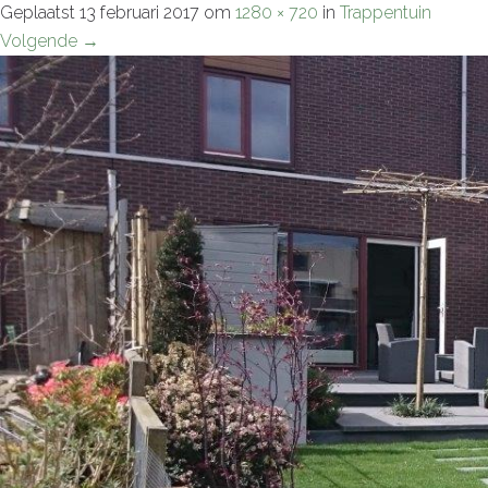
Geplaatst
13 februari 2017
om
1280 × 720
in
Trappentuin
Volgende
→