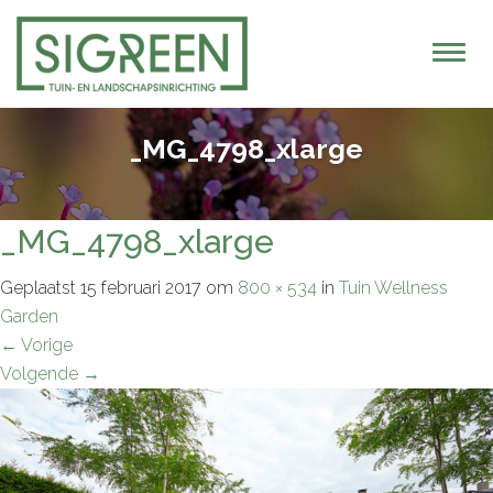
T
o
g
g
_MG_4798_xlarge
l
e
n
_MG_4798_xlarge
a
v
Geplaatst
15 februari 2017
om
800 × 534
in
Tuin Wellness
i
Garden
g
←
Vorige
a
Volgende
→
t
i
o
n