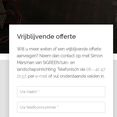
Vrijblijvende offerte
Wilt u meer weten of een vrijblijvende offerte
aanvragen? Neem dan contact op met Simon
Marsman van SIGREEN tuin- en
landschapsinrichting. Telefonisch via
06 - 42 47
21 57
, per
e-mail
of vul onderstaande velden in.