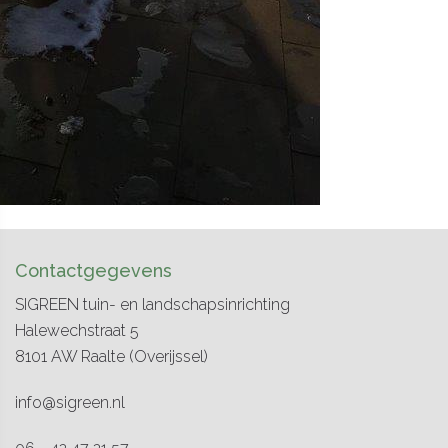
Contactgegevens
SIGREEN tuin- en landschapsinrichting
Halewechstraat 5
8101 AW
Raalte
(Overijssel)
info@sigreen.nl