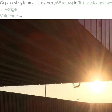
Geplaatst
15 februari 2017
om
768 × 1024
in
Tuin vrijstaande w
←
Vorige
Volgende
→