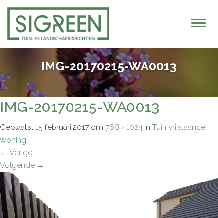
T
o
g
g
IMG-20170215-WA0013
l
e
n
IMG-20170215-WA0013
a
v
Geplaatst
15 februari 2017
om
768 × 1024
in
Tuin vrijstaande
i
woning
g
←
Vorige
a
Volgende
→
t
i
o
n