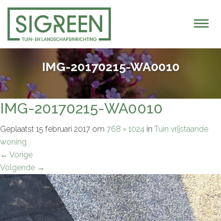
T
o
g
g
IMG-20170215-WA0010
l
e
n
IMG-20170215-WA0010
a
v
Geplaatst
15 februari 2017
om
768 × 1024
in
Tuin vrijstaande
i
woning
g
←
Vorige
a
Volgende
→
t
i
o
n