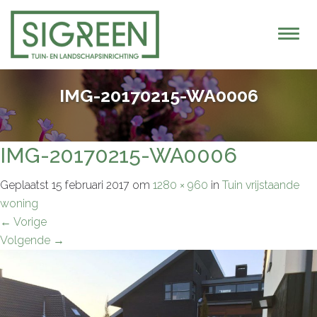
T
o
g
g
IMG-20170215-WA0006
l
e
n
IMG-20170215-WA0006
a
v
Geplaatst
15 februari 2017
om
1280 × 960
in
Tuin vrijstaande
i
woning
g
←
Vorige
a
Volgende
→
t
i
o
n